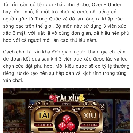
Tài xỉu, còn có tên gọi khác như Sicbo, Over – Under
hay lớn – nhỏ, là một trò chơi cá cược nổi tiếng có
nguồn gốc từ Trung Quốc và đã lan rộng ra khắp các
sòng bạc trên thế giới. Bộ môn này sử dụng 3 viên xúc
xắc 6 mặt, với luật lệ vô cùng đơn giản, dễ hiểu nên phù
hợp với cả người mới lẫn cao thủ lâu năm.
Cách chơi tài xỉu khá đơn giản: người tham gia chỉ cần
dự đoán kết quả sau khi 3 viên xúc xắc được lắc và lựa
chọn cửa đặt phù hợp. Mỗi kiểu cược sẽ có tỷ lệ thưởng
riêng, từ đó tạo nên sự hấp dẫn và kịch tính trong từng
ván chơi.