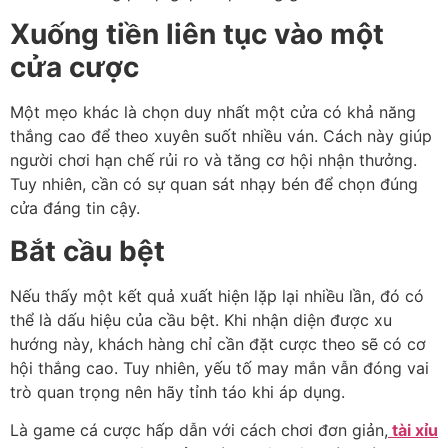
Xuống tiền liên tục vào một
cửa cược
Một mẹo khác là chọn duy nhất một cửa có khả năng
thắng cao để theo xuyên suốt nhiều ván. Cách này giúp
người chơi hạn chế rủi ro và tăng cơ hội nhận thưởng.
Tuy nhiên, cần có sự quan sát nhạy bén để chọn đúng
cửa đáng tin cậy.
Bắt cầu bệt
Nếu thấy một kết quả xuất hiện lặp lại nhiều lần, đó có
thể là dấu hiệu của cầu bệt. Khi nhận diện được xu
hướng này, khách hàng chỉ cần đặt cược theo sẽ có cơ
hội thắng cao. Tuy nhiên, yếu tố may mắn vẫn đóng vai
trò quan trọng nên hãy tỉnh táo khi áp dụng.
Là game cá cược hấp dẫn với cách chơi đơn giản,
tài xỉu