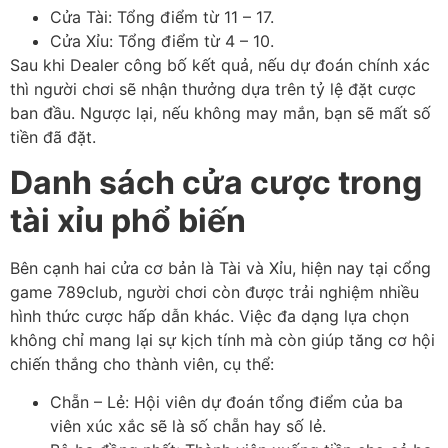
Cửa Tài: Tổng điểm từ 11 – 17.
Cửa Xỉu: Tổng điểm từ 4 – 10.
Sau khi Dealer công bố kết quả, nếu dự đoán chính xác
thì người chơi sẽ nhận thưởng dựa trên tỷ lệ đặt cược
ban đầu. Ngược lại, nếu không may mắn, bạn sẽ mất số
tiền đã đặt.
Danh sách cửa cược trong
tài xỉu phổ biến
Bên cạnh hai cửa cơ bản là Tài và Xỉu, hiện nay tại cổng
game 789club, người chơi còn được trải nghiệm nhiều
hình thức cược hấp dẫn khác. Việc đa dạng lựa chọn
không chỉ mang lại sự kịch tính mà còn giúp tăng cơ hội
chiến thắng cho thành viên, cụ thể:
Chẵn – Lẻ: Hội viên dự đoán tổng điểm của ba
viên xúc xắc sẽ là số chẵn hay số lẻ.