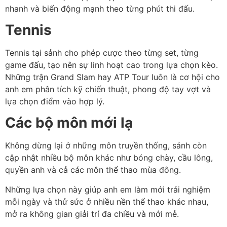
nhanh và biến động mạnh theo từng phút thi đấu.
Tennis
Tennis tại sảnh cho phép cược theo từng set, từng
game đấu, tạo nên sự linh hoạt cao trong lựa chọn kèo.
Những trận Grand Slam hay ATP Tour luôn là cơ hội cho
anh em phân tích kỹ chiến thuật, phong độ tay vợt và
lựa chọn điểm vào hợp lý.
Các bộ môn mới lạ
Không dừng lại ở những môn truyền thống, sảnh còn
cập nhật nhiều bộ môn khác như bóng chày, cầu lông,
quyền anh và cả các môn thể thao mùa đông.
Những lựa chọn này giúp anh em làm mới trải nghiệm
mỗi ngày và thử sức ở nhiều nền thể thao khác nhau,
mở ra không gian giải trí đa chiều và mới mẻ.