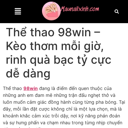
Thể thao 98win –
Kèo thơm mỗi giờ,
rinh quà bạc tỷ cực
dễ dàng
Thể thao
98win
đang là điểm đến quen thuộc của
những anh em đam mê những trận đấu nghẹt thở và
luôn muốn cảm giác đồng hành cùng từng pha bóng. Tại
đây, mỗi lần đặt cược không chỉ là một lựa chọn, mà là
khoảnh khắc cảm xúc trỗi dậy, nơi kỹ năng phán đoán
và sự hưng phấn va chạm nhau trong từng nhịp chuyển