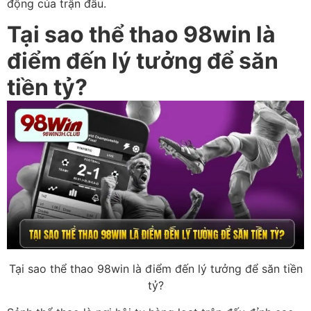
động của trận đấu.
Tại sao thể thao 98win là
điểm đến lý tưởng để săn
tiền tỷ?
Tại sao thể thao 98win là điểm đến lý tưởng để săn tiền
tỷ?