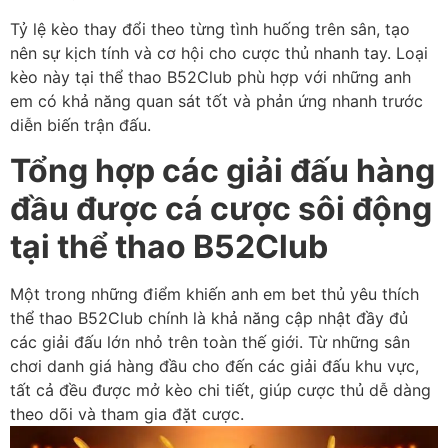
Tỷ lệ kèo thay đổi theo từng tình huống trên sân, tạo
nên sự kịch tính và cơ hội cho cược thủ nhanh tay. Loại
kèo này tại thể thao B52Club phù hợp với những anh
em có khả năng quan sát tốt và phản ứng nhanh trước
diễn biến trận đấu.
Tổng hợp các giải đấu hàng
đầu được cá cược sôi động
tại thể thao B52Club
Một trong những điểm khiến anh em bet thủ yêu thích
thể thao B52Club chính là khả năng cập nhật đầy đủ
các giải đấu lớn nhỏ trên toàn thế giới. Từ những sân
chơi danh giá hàng đầu cho đến các giải đấu khu vực,
tất cả đều được mở kèo chi tiết, giúp cược thủ dễ dàng
theo dõi và tham gia đặt cược.