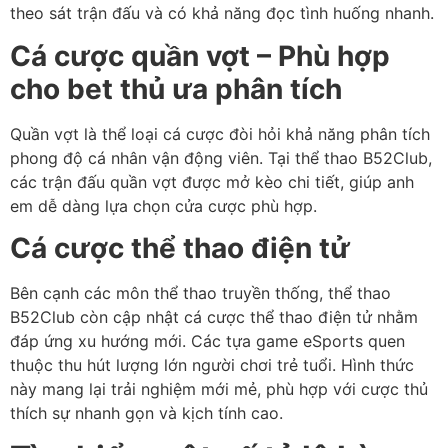
theo sát trận đấu và có khả năng đọc tình huống nhanh.
Cá cược quần vợt – Phù hợp
cho bet thủ ưa phân tích
Quần vợt là thể loại cá cược đòi hỏi khả năng phân tích
phong độ cá nhân vận động viên. Tại thể thao B52Club,
các trận đấu quần vợt được mở kèo chi tiết, giúp anh
em dễ dàng lựa chọn cửa cược phù hợp.
Cá cược thể thao điện tử
Bên cạnh các môn thể thao truyền thống, thể thao
B52Club còn cập nhật cá cược thể thao điện tử nhằm
đáp ứng xu hướng mới. Các tựa game eSports quen
thuộc thu hút lượng lớn người chơi trẻ tuổi. Hình thức
này mang lại trải nghiệm mới mẻ, phù hợp với cược thủ
thích sự nhanh gọn và kịch tính cao.