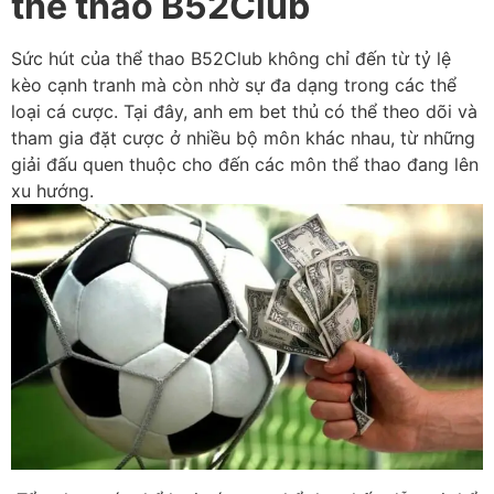
thể thao B52Club
Sức hút của thể thao B52Club không chỉ đến từ tỷ lệ
kèo cạnh tranh mà còn nhờ sự đa dạng trong các thể
loại cá cược. Tại đây, anh em bet thủ có thể theo dõi và
tham gia đặt cược ở nhiều bộ môn khác nhau, từ những
giải đấu quen thuộc cho đến các môn thể thao đang lên
xu hướng.