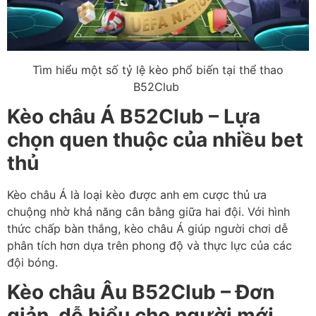
Tìm hiểu một số tỷ lệ kèo phổ biến tại thể thao
B52Club
Kèo châu Á B52Club – Lựa
chọn quen thuộc của nhiều bet
thủ
Kèo châu Á là loại kèo được anh em cược thủ ưa
chuộng nhờ khả năng cân bằng giữa hai đội. Với hình
thức chấp bàn thắng, kèo châu Á giúp người chơi dễ
phân tích hơn dựa trên phong độ và thực lực của các
đội bóng.
Kèo châu Âu B52Club – Đơn
giản, dễ hiểu cho người mới