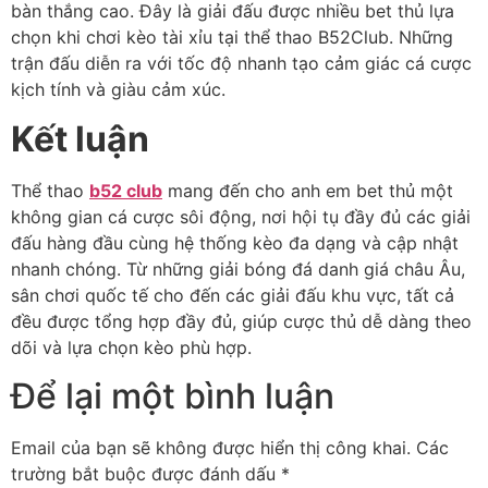
bàn thắng cao. Đây là giải đấu được nhiều bet thủ lựa
chọn khi chơi kèo tài xỉu tại thể thao B52Club. Những
trận đấu diễn ra với tốc độ nhanh tạo cảm giác cá cược
kịch tính và giàu cảm xúc.
Kết luận
Thể thao
b52 club
mang đến cho anh em bet thủ một
không gian cá cược sôi động, nơi hội tụ đầy đủ các giải
đấu hàng đầu cùng hệ thống kèo đa dạng và cập nhật
nhanh chóng. Từ những giải bóng đá danh giá châu Âu,
sân chơi quốc tế cho đến các giải đấu khu vực, tất cả
đều được tổng hợp đầy đủ, giúp cược thủ dễ dàng theo
dõi và lựa chọn kèo phù hợp.
Để lại một bình luận
Email của bạn sẽ không được hiển thị công khai.
Các
trường bắt buộc được đánh dấu
*