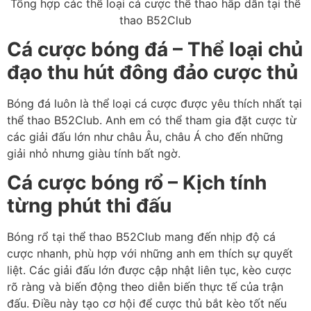
Tổng hợp các thể loại cá cược thể thao hấp dẫn tại thể
thao B52Club
Cá cược bóng đá – Thể loại chủ
đạo thu hút đông đảo cược thủ
Bóng đá luôn là thể loại cá cược được yêu thích nhất tại
thể thao B52Club. Anh em có thể tham gia đặt cược từ
các giải đấu lớn như châu Âu, châu Á cho đến những
giải nhỏ nhưng giàu tính bất ngờ.
Cá cược bóng rổ – Kịch tính
từng phút thi đấu
Bóng rổ tại thể thao B52Club mang đến nhịp độ cá
cược nhanh, phù hợp với những anh em thích sự quyết
liệt. Các giải đấu lớn được cập nhật liên tục, kèo cược
rõ ràng và biến động theo diễn biến thực tế của trận
đấu. Điều này tạo cơ hội để cược thủ bắt kèo tốt nếu