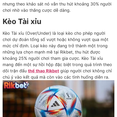
nhưng theo khảo sát nó vẫn thu hút khoảng 30% người
chơi nhờ vào thắng cược dễ dàng.
Kèo Tài xỉu
Kèo Tài xỉu (Over/Under) là loại kèo cho phép người
chơi dự đoán tổng số vượt hoặc không vượt qua một
mức chỉ định. Loại kèo này đang trở thành một trong
những lựa chọn mạnh mẽ tại Rikbet, thu hút được
khoảng 25% người chơi tham gia cược. Kèo Tài xỉu
mang đến một sự hồi hộp đặc biệt trong quá trình theo
dõi trận đấu
thể thao Rikbet
giúp người chơi không chỉ
chú ý vào kết quả mà còn vào các tình huống diễn ra.