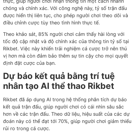
thực, giúp người chơi nhận thông tin một cách nhanh
chóng và chính xác. Với công nghệ này, tỷ số trận đấu
được hiển thị liên tục, cho phép người chơi theo dõi và
điều chỉnh cược tùy theo tình hình thực tế.
Theo khảo sát, 85% người chơi cảm thấy hài lòng với
tốc độ cập nhật và độ chính xác của thông tin tỷ số tại
Rikbet. Việc này khiến trải nghiệm cá cược trở nên thú
vị hơn mà còn đảm bảo thêm sự tin cậy cho mọi quyết
định đặt cược của bạn.
Dự báo kết quả bằng trí tuệ
nhân tạo AI thể thao Rikbet
Rikbet đã áp dụng AI trong hệ thống phân tích dự báo
kết quả trận đấu, giúp người chơi có cái nhìn sâu sắc
hơn về các trận đấu. Theo dữ liệu, hiệu suất của các dự
đoán này có thể đạt tới 70%, giúp người chơi giảm thiểu
rủi ro trong cá cược.