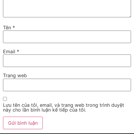
Tên
*
Email
*
Trang web
Lưu tên của tôi, email, và trang web trong trình duyệt
này cho lần bình luận kế tiếp của tôi.