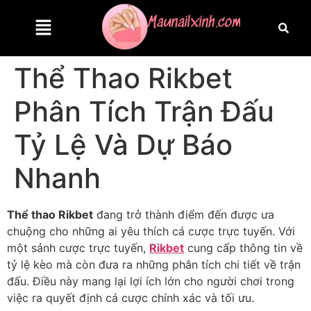
Thể Thao Rikbet
Phân Tích Trận Đấu
Tỷ Lệ Và Dự Báo
Nhanh
Thể thao Rikbet
đang trở thành điểm đến được ưa
chuộng cho những ai yêu thích cá cược trực tuyến. Với
một sảnh cược trực tuyến,
Rikbet
cung cấp thông tin về
tỷ lệ kèo mà còn đưa ra những phân tích chi tiết về trận
đấu. Điều này mang lại lợi ích lớn cho người chơi trong
việc ra quyết định cá cược chính xác và tối ưu.