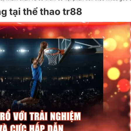
 tại thể thao tr88