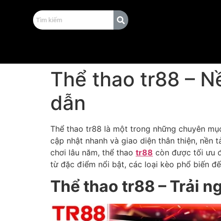
Thể thao tr88 – N
dẫn
Thể thao tr88 là một trong những chuyên mục
cập nhật nhanh và giao diện thân thiện, nền 
chơi lâu năm, thể thao
tr88
còn được tối ưu đ
từ đặc điểm nổi bật, các loại kèo phổ biến đ
Thể thao tr88 – Trải n