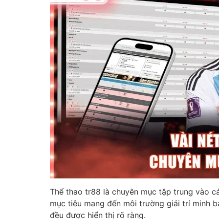
Thể thao tr88 là chuyên mục tập trung vào c
mục tiêu mang đến môi trường giải trí minh bạ
đều được hiển thị rõ ràng.