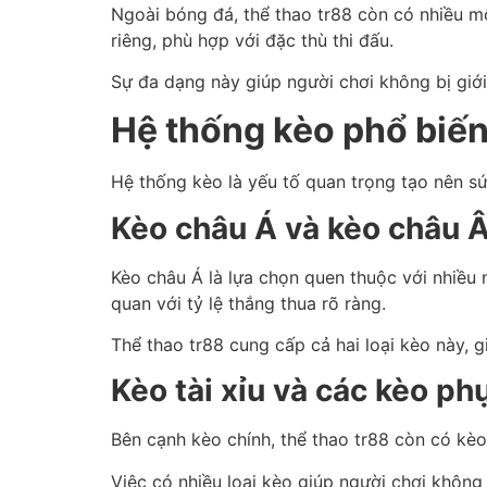
Ngoài bóng đá, thể thao tr88 còn có nhiều 
riêng, phù hợp với đặc thù thi đấu.
Sự đa dạng này giúp người chơi không bị giới 
Hệ thống kèo phổ biến 
Hệ thống kèo là yếu tố quan trọng tạo nên sức
Kèo châu Á và kèo châu 
Kèo châu Á là lựa chọn quen thuộc với nhiều 
quan với tỷ lệ thắng thua rõ ràng.
Thể thao tr88 cung cấp cả hai loại kèo này, 
Kèo tài xỉu và các kèo ph
Bên cạnh kèo chính, thể thao tr88 còn có kèo
Việc có nhiều loại kèo giúp người chơi không