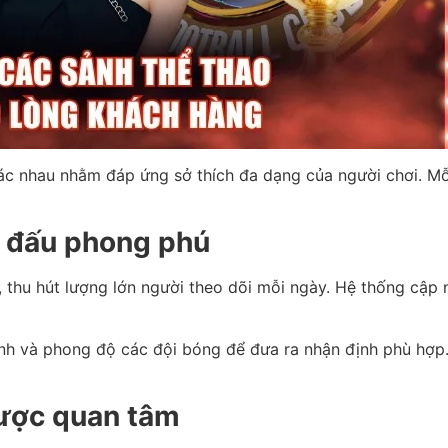
ác nhau nhằm đáp ứng sở thích đa dạng của người chơi. Mỗ
i đấu phong phú
, thu hút lượng lớn người theo dõi mỗi ngày. Hệ thống cập 
hình và phong độ các đội bóng để đưa ra nhận định phù hợp.
ược quan tâm