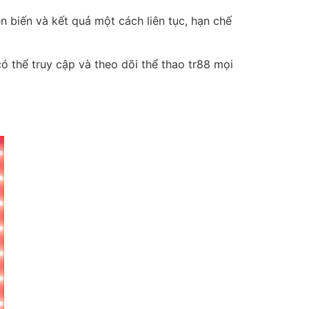
ễn biến và kết quả một cách liên tục, hạn chế
có thể truy cập và theo dõi thể thao tr88 mọi