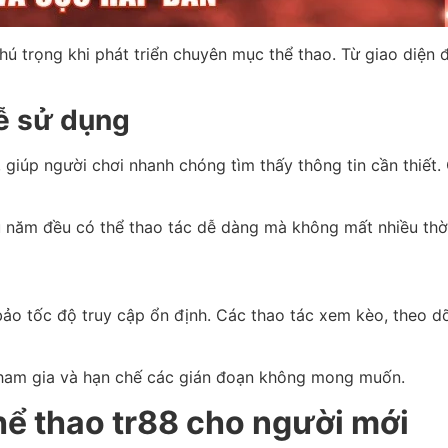
hú trọng khi phát triển chuyên mục thể thao. Từ giao diện 
dễ sử dụng
, giúp người chơi nhanh chóng tìm thấy thông tin cần thiế
âu năm đều có thể thao tác dễ dàng mà không mất nhiều thờ
o tốc độ truy cập ổn định. Các thao tác xem kèo, theo dõi
 tham gia và hạn chế các gián đoạn không mong muốn.
ể thao tr88 cho người mới