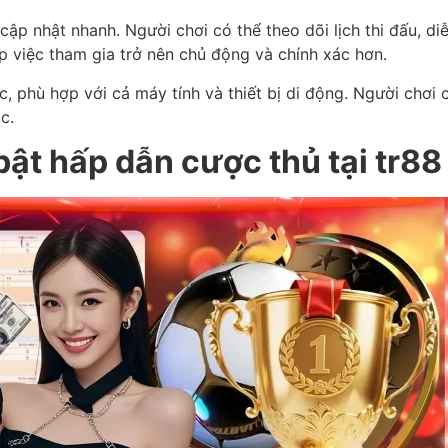
cập nhật nhanh. Người chơi có thể theo dõi lịch thi đấu, di
úp việc tham gia trở nên chủ động và chính xác hơn.
, phù hợp với cả máy tính và thiết bị di động. Người chơi 
c.
bật hấp dẫn cược thủ tại tr88