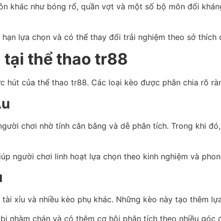
môn khác như bóng rổ, quần vợt và một số bộ môn đối khá
hạn lựa chọn và có thể thay đổi trải nghiệm theo sở thích 
tại thể thao tr88
 hút của thể thao tr88. Các loại kèo được phân chia rõ ràn
Âu
người chơi nhờ tính cân bằng và dễ phân tích. Trong khi đ
giúp người chơi linh hoạt lựa chọn theo kinh nghiệm và pho
ụ
 tài xỉu và nhiều kèo phụ khác. Những kèo này tạo thêm lự
 bị nhàm chán và có thêm cơ hội phân tích theo nhiều góc 