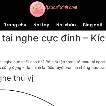
Trang chủ
Nai tay
Nai chân
Blog nail
tai nghe cực đỉnh – Kíc
i nghe cực chất cho bé? Bộ sưu tập tranh tô màu tai nghe 
 sống động – đó chính là điều tuyệt vời mà những bức tra
ghe thú vị