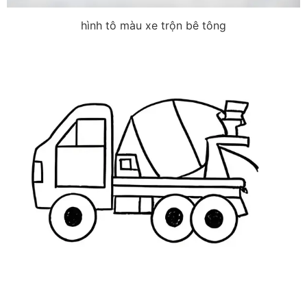
hình tô màu xe trộn bê tông