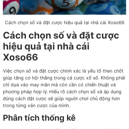
Cách chọn số và đặt cược hiệu quả tại nhà cái Xoso66
Cách chọn số và đặt cược
hiệu quả tại nhà cái
Xoso66
Việc chọn số và đặt cược chính xác là yếu tố then chốt
giúp tăng cơ hội thắng trong cá cược xổ số. Không phải
chỉ dựa vào may mắn mà còn cần có chiến thuật và
phương pháp hợp lý. Hiểu rõ cách chọn số và áp dụng
đúng cách đặt cược sẽ giúp người chơi chủ động hơn
trong từng ván cược của mình.
Phân tích thống kê