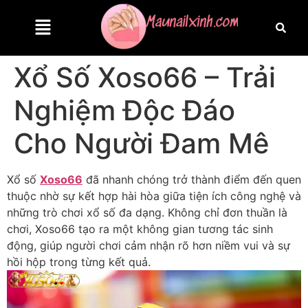
Xổ Số Xoso66 – Trải
Nghiệm Độc Đáo
Cho Người Đam Mê
Xổ số
Xoso66
đã nhanh chóng trở thành điểm đến quen
thuộc nhờ sự kết hợp hài hòa giữa tiện ích công nghệ và
những trò chơi xổ số đa dạng. Không chỉ đơn thuần là
chơi, Xoso66 tạo ra một không gian tương tác sinh
động, giúp người chơi cảm nhận rõ hơn niềm vui và sự
hồi hộp trong từng kết quả.