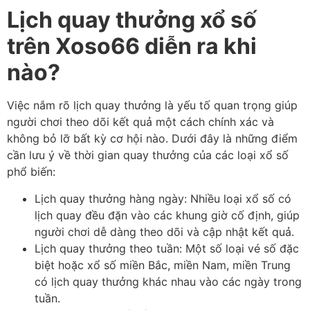
Lịch quay thưởng xổ số
trên Xoso66 diễn ra khi
nào?
Việc nắm rõ lịch quay thưởng là yếu tố quan trọng giúp
người chơi theo dõi kết quả một cách chính xác và
không bỏ lỡ bất kỳ cơ hội nào. Dưới đây là những điểm
cần lưu ý về thời gian quay thưởng của các loại xổ số
phổ biến:
Lịch quay thưởng hàng ngày: Nhiều loại xổ số có
lịch quay đều đặn vào các khung giờ cố định, giúp
người chơi dễ dàng theo dõi và cập nhật kết quả.
Lịch quay thưởng theo tuần: Một số loại vé số đặc
biệt hoặc xổ số miền Bắc, miền Nam, miền Trung
có lịch quay thưởng khác nhau vào các ngày trong
tuần.