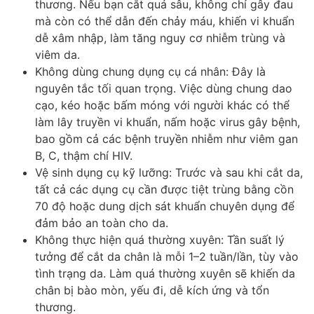
thương. Nếu bạn cắt quá sâu, không chỉ gây đau
mà còn có thể dẫn đến chảy máu, khiến vi khuẩn
dễ xâm nhập, làm tăng nguy cơ nhiễm trùng và
viêm da.
Không dùng chung dụng cụ cá nhân: Đây là
nguyên tắc tối quan trọng. Việc dùng chung dao
cạo, kéo hoặc bấm móng với người khác có thể
làm lây truyền vi khuẩn, nấm hoặc virus gây bệnh,
bao gồm cả các bệnh truyền nhiễm như viêm gan
B, C, thậm chí HIV.
Vệ sinh dụng cụ kỹ lưỡng: Trước và sau khi cắt da,
tất cả các dụng cụ cần được tiệt trùng bằng cồn
70 độ hoặc dung dịch sát khuẩn chuyên dụng để
đảm bảo an toàn cho da.
Không thực hiện quá thường xuyên: Tần suất lý
tưởng để cắt da chân là mỗi 1–2 tuần/lần, tùy vào
tình trạng da. Làm quá thường xuyên sẽ khiến da
chân bị bào mòn, yếu đi, dễ kích ứng và tổn
thương.