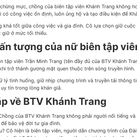
chừng mực, chồng của biên tập viên Khánh Trang không hoạt
có công việc ổn định, luôn ủng hộ và tạo điều kiện để Khá
 khá tốt giữa công việc và gia đình. Cô lựa chọn giữ cuộc 
 giữ ở mức tối thiểu.
n tượng của nữ biên tập viê
n tập viên Trần Minh Trang (tên đầy đủ của BTV Khánh Tran
c khi trở thành gương mặt quen thuộc trên sóng truyền hình.
lý tình huống, giữ nhịp chương trình và truyền tải thông 
uy tín trong lòng khán giả.
ặp về BTV Khánh Trang
Chồng của BTV Khánh Trang không phải người nổi tiếng và k
 để bảo vệ đời tư gia đình.
u? Cô hiện là biên tập viên, người dẫn chương trình của Đà