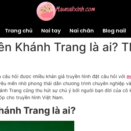
Trang chủ
Nai tay
Nai chân
Blog nail
ên Khánh Trang là ai? Th
à câu hỏi được nhiều khán giả truyền hình đặt câu hỏi với
m
êu mến nhờ phong thái dẫn chương trình chuyên nghiệp và 
ánh Trang cũng thu hút sự chú ý bởi người bạn đời của cô
p cho truyền hình Việt Nam.
hánh Trang là ai?